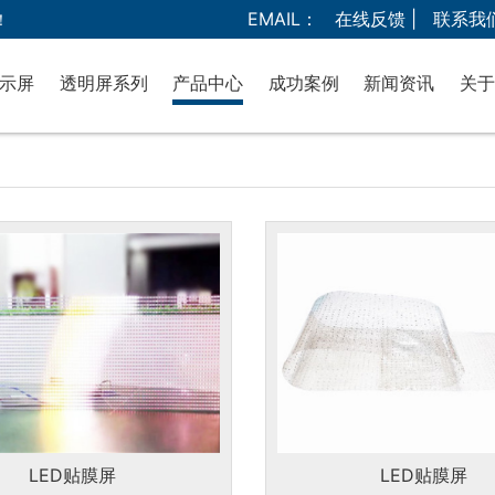
EMAIL：
在线反馈 |
联系我
！
显示屏
透明屏系列
产品中心
成功案例
新闻资讯
关于
显示屏
LED贴膜屏
室内LED显示屏
公
LED网格透明屏
室外LED显示屏
LED晶膜屏
透明屏系列
LED透明屏
COB显示屏
液晶拼接屏
广告一体机
会议一体机
灯光音箱
LED贴膜屏
LED贴膜屏