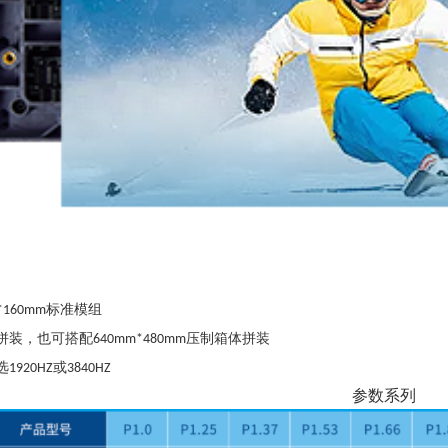
标准模组
*160mm
拼装，也可搭配
压制箱体拼装
640mm*480mm
选
或
1920HZ
3840HZ
参数系列