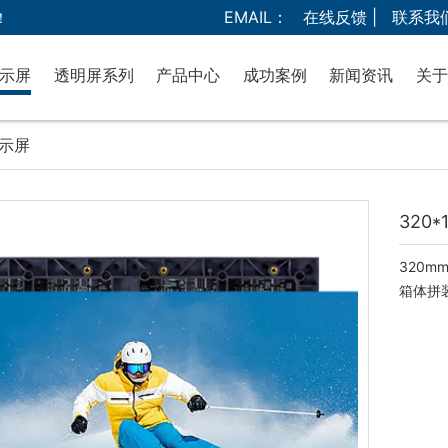
EMAIL：
在线反馈 |
联系我
！
显示屏
透明屏系列
产品中心
成功案例
新闻资讯
关于
显示屏
LED贴膜屏
室内LED显示屏
公
显示屏
LED网格透明屏
室外LED显示屏
LED晶膜屏
透明屏系列
320*
LED透明屏
COB显示屏
320m
箱体拼装
液晶拼接屏
广告一体机
会议一体机
灯光音箱