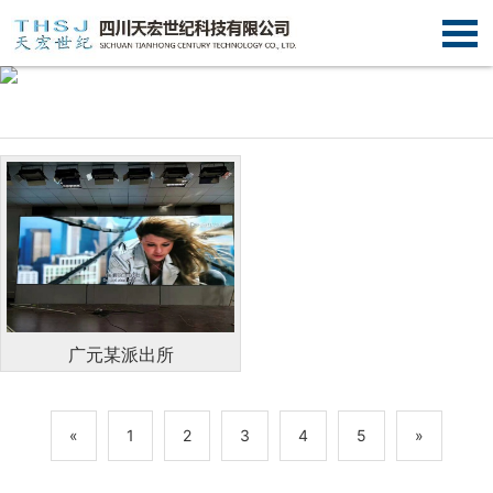
广元某派出所
«
1
2
3
4
5
»